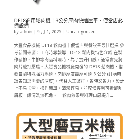
DF18商用鬆肉機｜3公分厚肉快速壓平、便當店必
備設備
by
admin
|
9 月 1, 2025
|
Uncategorized
大豐食品機械 DF18 鬆肉機｜便當店與餐飲業最佳選擇 參
考新聞來源：工商時報報導 DF18 鬆肉機特色介紹 在製
作豬排、牛排等肉品料理時，為了提升口感，通常會先將
肉片敲打壓扁。大豐食品機械廠開發的 DF18 鬆肉機，搭
載自製特殊強力馬達，肉排厚度最厚可達 3 公分 (訂購時
請告知您需要的厚度)，代替人工敲打，省時又省力。設計
上不易卡渣，操作簡單，清潔容易，並配備專利可拆卸刮
屑板，讓清洗無死角。 鬆肉效果與料理口感提升...