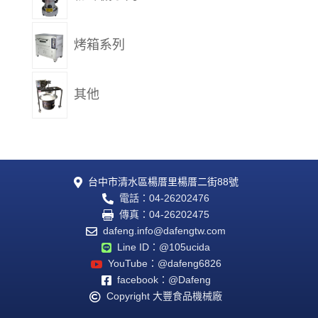
烤箱系列
其他
台中市清水區楊厝里楊厝二街88號

電話：04-26202476

傳真：04-26202475

dafeng.info@dafengtw.com

Line ID：@105ucida

YouTube：@dafeng6826

facebook：@Dafeng

Copyright 大豐食品機械廠
