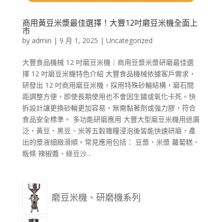
商用黃豆米漿最佳選擇！大豐12吋磨豆米機全面上
市
by
admin
|
9 月 1, 2025
|
Uncategorized
大豐食品機械 12 吋磨豆米機｜商用豆漿米漿研磨最佳選
擇 12 吋磨豆米機特色介紹 大豐食品機械依據客戶需求，
研發出 12 吋商用磨豆米機，採用特殊砂輪結構，磨石間
距調整方便，即使長期使用也不會因生鏽或氧化卡死。快
拆設計讓更換砂輪更加容易，無需黏著劑或強力膠，符合
食品安全標準。 多功能研磨應用 大豐大型磨豆米機用途廣
泛，黃豆、黑豆、米等五穀雜糧浸泡後皆能快速研磨，產
出的漿液細緻滑順。常見應用包括： 豆漿、米漿 蘿蔔糕、
粄條 辣椒醬、綠豆沙...
磨豆米機、研磨機系列