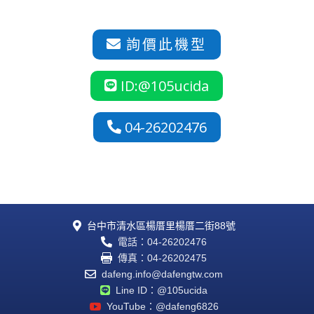
詢價此機型

ID:@105ucida

04-26202476

台中市清水區楊厝里楊厝二街88號

電話：04-26202476

傳真：04-26202475

dafeng.info@dafengtw.com

Line ID：@105ucida

YouTube：@dafeng6826
