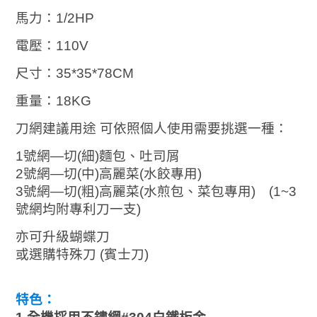
馬力：1/2HP
電壓：110V
尺寸：35*35*78CM
重量：18KG
刀網建議用途 可依照個人使用需要挑選一種：
1號網—切(細)麵包、吐司屑
2號網—切(中)高麗菜(水餃專用)
3號網—切(粗)高麗菜(水煎包、菜包專用)
(1~3
號網均附專利刀一支)
亦可升級蝴蝶刀
或選購特殊刀 (賓士刀)
特色：