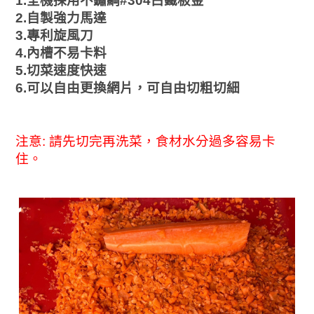
1.全機採用不鏽綱#304白鐵板金
2.自製強力馬達
3.專利旋風刀
4.內槽不易卡料
5.切菜速度快速
6.可以自由更換網片，可自由切粗切細
注意: 請先切完再洗菜，食材水分過多容易卡
住。