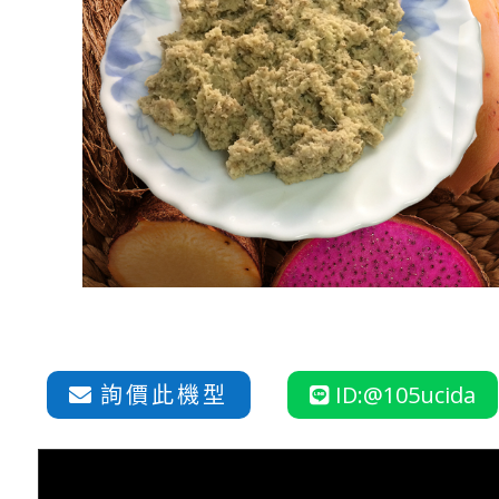
詢價此機型
ID:@105ucida

