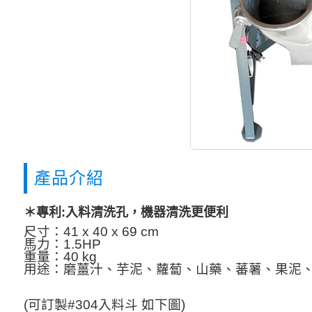
產品介紹
＊專利:入料清洗孔，機器清洗更便利
尺寸：41 x 40 x 69 cm
馬力：1.5HP
重量：40 kg
用途：磨薑汁、芋泥、蘿蔔、山藥、蕃薯、果泥
(可訂製#304入料斗 如下圖)