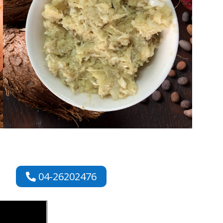
04-26202476
