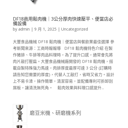
DF18商用鬆肉機｜3公分厚肉快速壓平、便當店必
備設備
by
admin
|
9 月 1, 2025
|
Uncategorized
大豐食品機械 DF18 鬆肉機｜便當店與餐飲業最佳選擇 參
考新聞來源：工商時報報導 DF18 鬆肉機特色介紹 在製
作豬排、牛排等肉品料理時，為了提升口感，通常會先將
肉片敲打壓扁。大豐食品機械廠開發的 DF18 鬆肉機，搭
載自製特殊強力馬達，肉排厚度最厚可達 3 公分 (訂購時
請告知您需要的厚度)，代替人工敲打，省時又省力。設計
上不易卡渣，操作簡單，清潔容易，並配備專利可拆卸刮
屑板，讓清洗無死角。 鬆肉效果與料理口感提升...
磨豆米機、研磨機系列