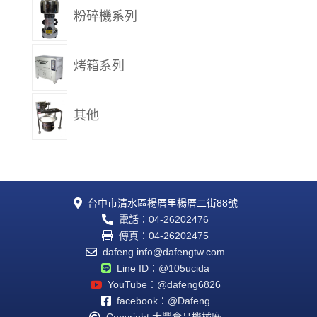
粉碎機系列
烤箱系列
其他
台中市清水區楊厝里楊厝二街88號

電話：04-26202476

傳真：04-26202475

dafeng.info@dafengtw.com

Line ID：@105ucida

YouTube：@dafeng6826

facebook：@Dafeng

Copyright 大豐食品機械廠