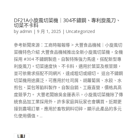
DF21A小旋風切菜機｜304不鏽鋼、專利旋風刀、
切菜不卡料
by
admin
|
9 月 1, 2025
|
Uncategorized
參考新聞來源：工商時報報導 > 大豐食品機械｜小旋風切
菜機特色介紹 大豐食品機械推出全新小旋風切菜機，全機
採用 #304 不鏽鋼製造，自製特殊強力馬達，搭配新型專
利旋風刀。切菜速度快、不卡料，適用於葉菜及根莖類，
並可依需求搭配不同網片，達成粗切或細切。 這台不鏽鋼
切菜機用途廣泛，可應用於吐司屑、胡蘿蔔屑、水餃、水
煎包、菜包等餡料製作。自製自銷、工廠直營，價格具高
度競爭力。 大豐老闆娘吳金蓮表示，小旋風切菜機除了傳
統食品加工業採用外，許多家庭與玩家也會購買。近期更
接到農場訂單，應用於畜牧飼料切碎，顯示此產品的多元
化使用價值。...