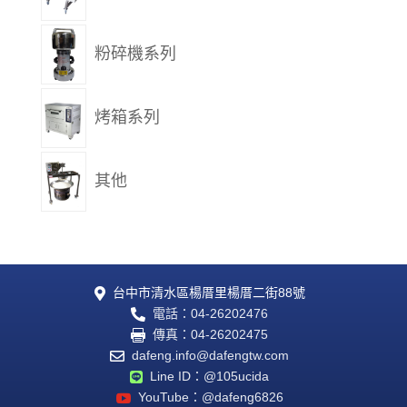
粉碎機系列
烤箱系列
其他
台中市清水區楊厝里楊厝二街88號

電話：04-26202476

傳真：04-26202475

dafeng.info@dafengtw.com

Line ID：@105ucida

YouTube：@dafeng6826
