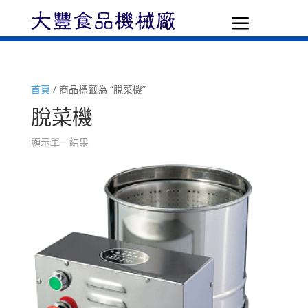
a
首頁
/ 商品標籤為 “脫菜機”
脫菜機
顯示單一結果